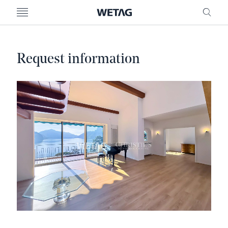
MENU
RICE
Request information