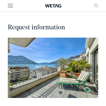
MENU
RICE
Request information