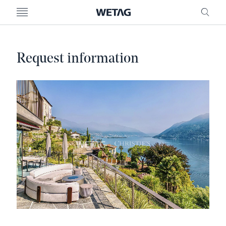
MENU
RICE
Request information