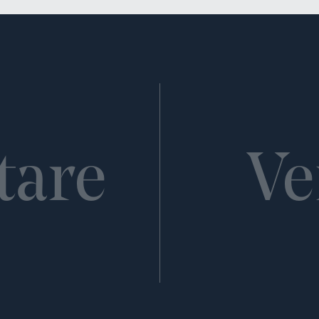
tare
Ve