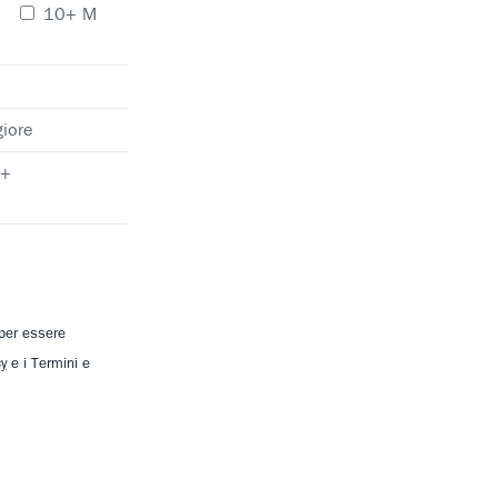
10+ M
iore
+
 per essere
cy
e i Termini e