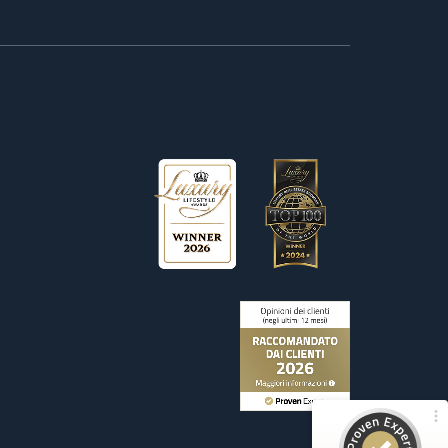
Recensioni ed esperienze dei clienti per
Wetag Consulting
100%
ECCELLENTE
Consigliato da
ProvenExpert.com
4,90 / 5.00
156
Recensioni su ProvenExpert.com