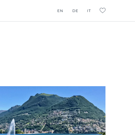
EN
DE
IT
L:FAVORITES