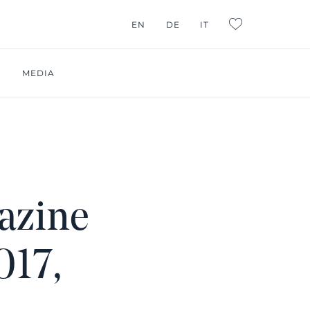
EN
DE
IT
L:FAVORITES
I
MEDIA
azine
017,