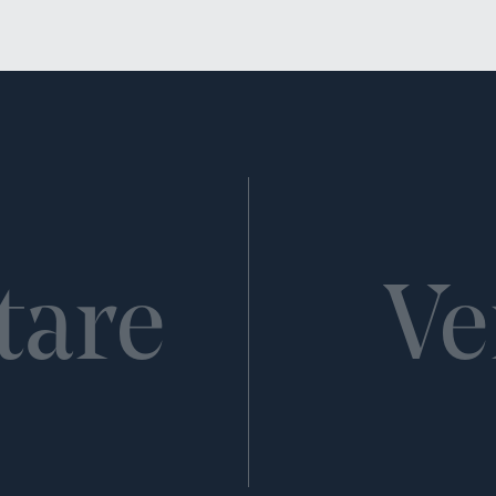
tare
Ve