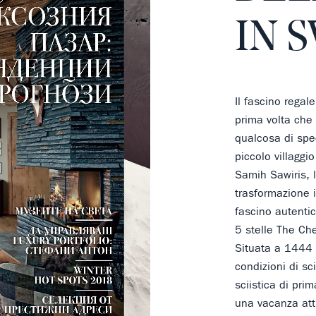
IN 
Il fascino regal
prima volta che
qualcosa di spe
piccolo villaggi
Samih Sawiris, l
trasformazione i
fascino autentic
5 stelle The Che
Situata a 1444 m
condizioni di s
sciistica di pri
una vacanza atti