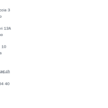
ccia 3
o
eri 13A
no
o 10
a
tag.ch
04 40