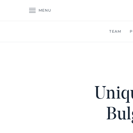
MENU
TEAM
P
Uniq
Bul