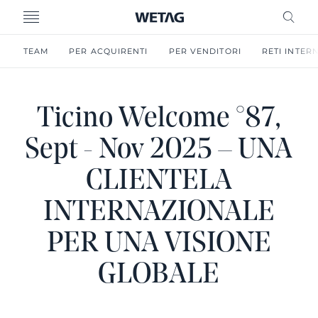
MENU
RICE
TEAM
PER ACQUIRENTI
PER VENDITORI
RETI INTER
Ticino Welcome °87,
Sept - Nov 2025 – UNA
CLIENTELA
INTERNAZIONALE
PER UNA VISIONE
GLOBALE