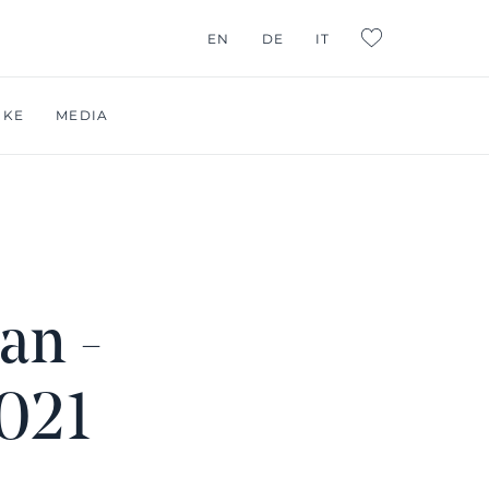
EN
DE
IT
L:FAVORITES
RKE
MEDIA
an -
021