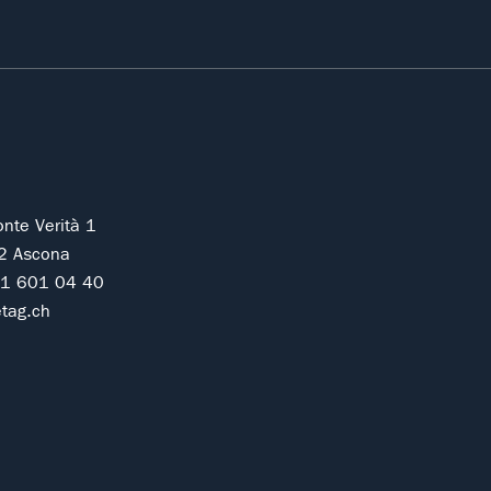
onte Verità 1
2 Ascona
91 601 04 40
tag.ch