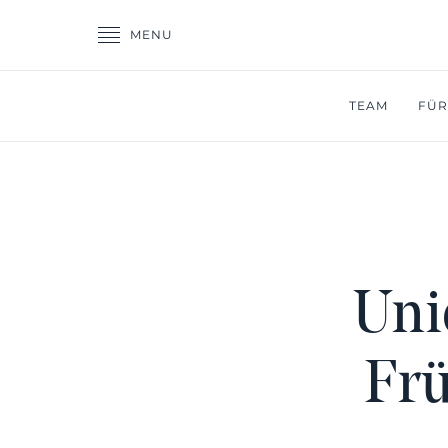
MENU
TEAM
FÜR
Uni
Frü