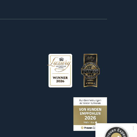
Kundenbewertungen und Erfahrungen zu
Wetag Consulting
100%
SEHR GUT
Empfehlungen auf
ProvenExpert.com
4,90 / 5,00
156
Bewertungen auf ProvenExpert.com