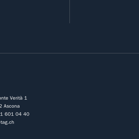
onte Verità 1
2 Ascona
91 601 04 40
tag.ch