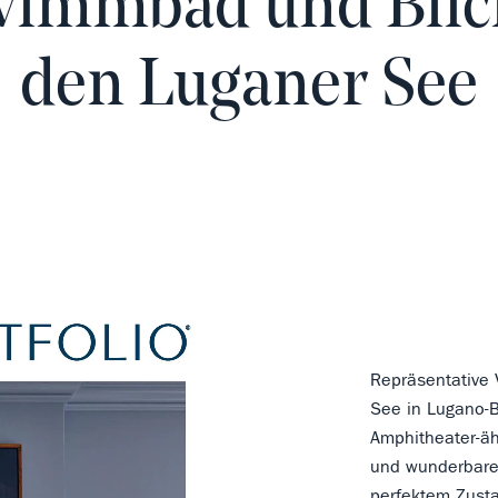
immbad und Blic
den Luganer See
Repräsentative 
See in Lugano-
Amphitheater-äh
und wunderbare 
perfektem Zusta