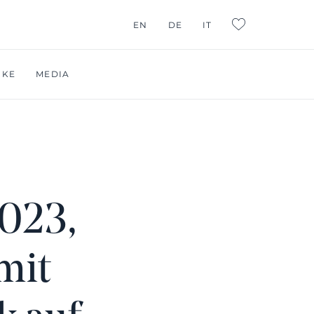
EN
DE
IT
L:FAVORITES
RKE
MEDIA
2023,
mit