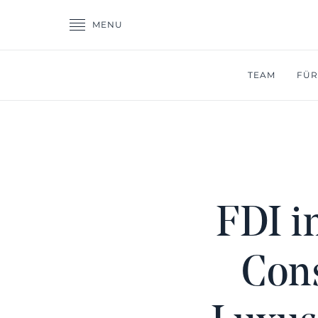
MENU
TEAM
FÜR
FDI i
Cons