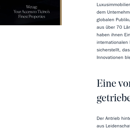
Luxusimmobilien
dem Unternehme
globalen Publik
aus über 70 Län
haben ihnen Ein
internationalen
sicherstellt, d
Innovationen bl
Eine vo
getrie
Der Antrieb hin
aus Leidenschaf