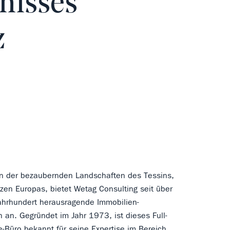
nisses
z
en der bezaubernden Landschaften des Tessins,
zen Europas, bietet Wetag Consulting seit über
ahrhundert herausragende Immobilien-
n an. Gegründet im Jahr 1973, ist dieses Full-
e-Büro bekannt für seine Expertise im Bereich