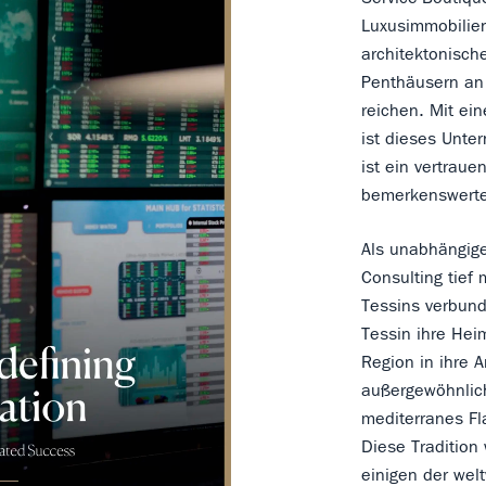
Luxusimmobilien
architektonisch
Penthäusern an
reichen. Mit ei
ist dieses Unte
ist ein vertraue
bemerkenswerter
Als unabhängig
Consulting tief
Tessins verbun
Tessin ihre Hei
Region in ihre A
außergewöhnlich
mediterranes Fla
Diese Tradition
einigen der wel