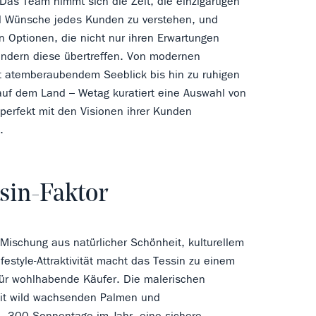
as Team nimmt sich die Zeit, die einzigartigen
d Wünsche jedes Kunden zu verstehen, und
en Optionen, die nicht nur ihren Erwartungen
ndern diese übertreffen. Von modernen
t atemberaubendem Seeblick bis hin zu ruhigen
uf dem Land – Wetag kuratiert eine Auswahl von
 perfekt mit den Visionen ihrer Kunden
.
sin-Faktor
 Mischung aus natürlicher Schönheit, kulturellem
festyle-Attraktivität macht das Tessin zu einem
für wohlhabende Käufer. Die malerischen
it wild wachsenden Palmen und
300 Sonnentage im Jahr, eine sichere