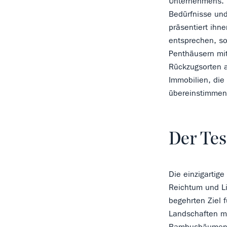
Unternehmens. D
Bedürfnisse un
präsentiert ihn
entsprechen, so
Penthäusern mi
Rückzugsorten a
Immobilien, die
übereinstimmen
Der Tes
Die einzigartige
Reichtum und Li
begehrten Ziel 
Landschaften m
Bambusbäumen, 