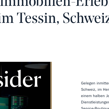
immobilien-Erleb
im Tessin, Schwei
Gelegen inmitt
Schweiz, im Her
einem halben J
Dienstleistunge
Service-Boutiqu