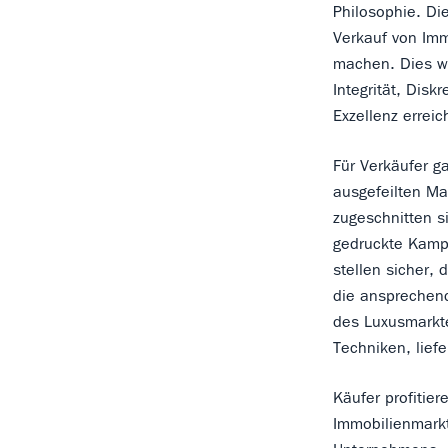
Philosophie. Di
Verkauf von Imm
machen. Dies wi
Integrität, Dis
Exzellenz erreic
Für Verkäufer g
ausgefeilten Ma
zugeschnitten si
gedruckte Kampa
stellen sicher, 
die ansprechend
des Luxusmarkt
Techniken, lief
Käufer profitie
Immobilienmarkt