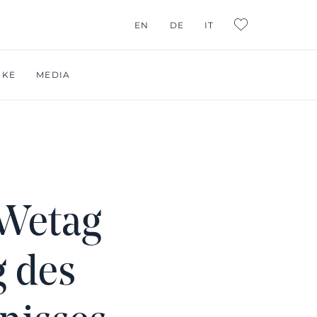
EN
DE
IT
L:FAVORITES
RKE
MEDIA
 Wetag
g des